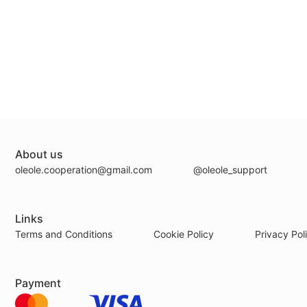
Ваша думка важлива
Раціон Тижня №2
Чек-лист обстежень для діагностики
організму
About us
oleole.cooperation@gmail.com
@oleole_support
Links
Terms and Conditions
Cookie Policy
Privacy Pol
Payment