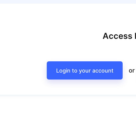
Access l
or
Login to your account
Рецепти корисних та смачних намазок
День 20