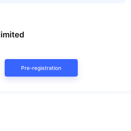
imited
Pre-registration
Раціон 21
День 21